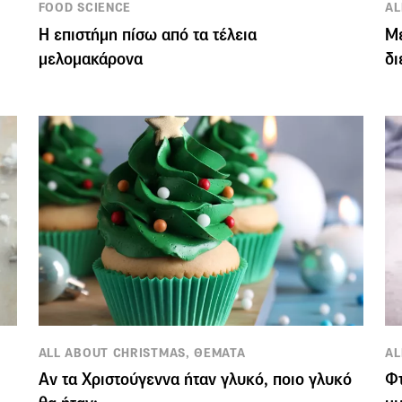
FOOD SCIENCE
AL
Η επιστήμη πίσω από τα τέλεια
Με
μελομακάρονα
δι
ALL ABOUT CHRISTMAS, ΘΕΜΑΤΑ
AL
Αν τα Χριστούγεννα ήταν γλυκό, ποιο γλυκό
Φτ