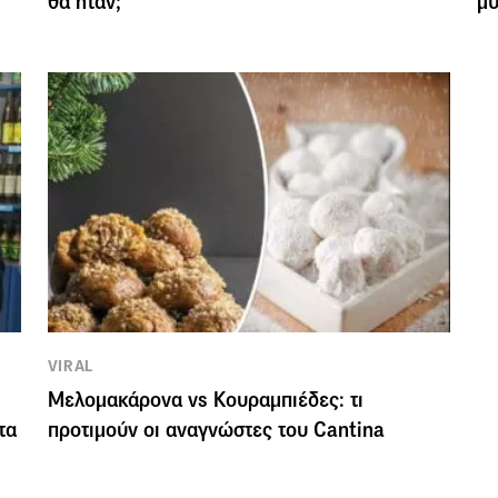
θα ήταν;
μυ
VIRAL
Μελομακάρονα vs Kουραμπιέδες: τι
τα
προτιμούν οι αναγνώστες του Cantina