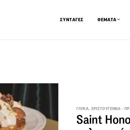
ΣΥΝΤΑΓΕΣ
ΘΕΜΑΤΑ
Απόψεις
Αφιερώματα
Ειδήσεις
Έρευνες
Οινοπνευματώ
Παιδί
Υγεία & Διατρ
ΓΛΥΚΑ, ΧΡΙΣΤΟΥΓΕΝΝΑ - Π
Saint Hon