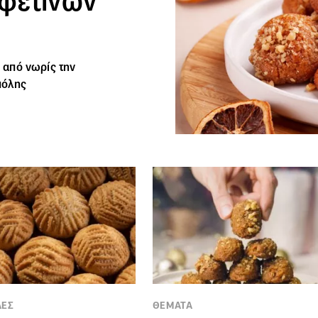
φετινών
ι από νωρίς την
πόλης
ΛΕΣ
ΘΕΜΑΤΑ