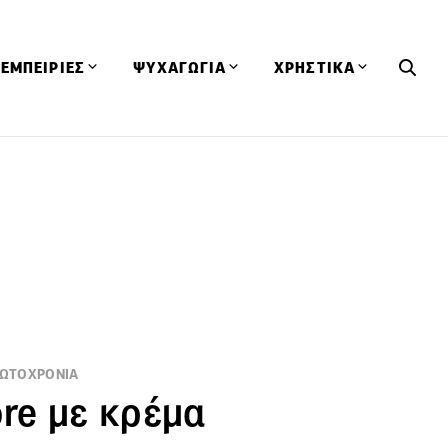
ΕΜΠΕΙΡΙΕΣ
ΨΥΧΑΓΩΓΙΑ
ΧΡΗΣΤΙΚΑ
Εκδηλώσεις
CineFood
Θερμιδομετρητής
Εστιατόρια
Lifestyle
Λεξικό Κουζίνας
ΣΥΝΤΑΓΕΣ
ΑΡΘΡΑ
Μαγαζιά
Viral Videos
Συμβουλές
Πρόσωπα
Βιβλία
Τα Φρέσκα Του Μήνα
δη
Προϊόντα
Διαγωνισμοί
Τεχνικές
Ταξίδια
Κουίζ
οφή
ΡΩΤΟΧΡΟΝΙΑ
ore με κρέμα