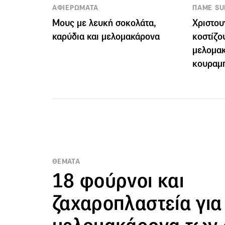
ΑΦΙΕΡΩΜΑΤΑ
ΠΑΜΕ S
Μους με λευκή σοκολάτα,
Χριστου
καρύδια και μελομακάρονα
κοστίζο
μελομακ
κουραμ
ΘΕΜΑΤΑ
18 φούρνοι και
ζαχαροπλαστεία για