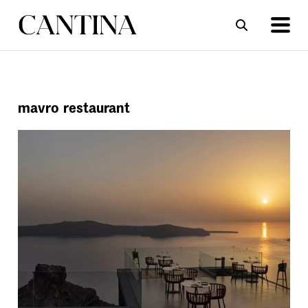
ΣΥΝΤΑΓΕΣ
ΑΡΘΡΑ
mavro restaurant