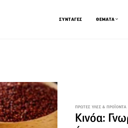
ΣΥΝΤΑΓΕΣ
ΘΕΜΑΤΑ
Απόψεις
Αφιερώματα
Ειδήσεις
Έρευνες
Οινοπνευματώ
Παιδί
Υγεία & Διατρ
ΠΡΩΤΕΣ ΥΛΕΣ & ΠΡΟΪΟΝΤΑ
Κινόα: Γνω