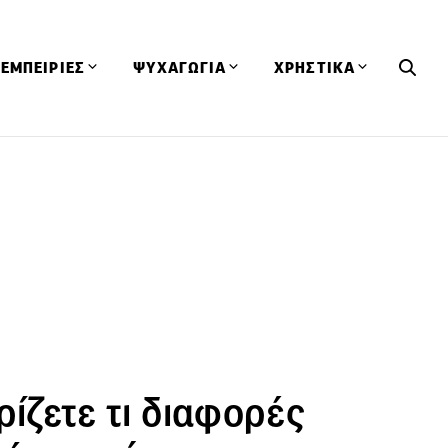
ΕΜΠΕΙΡΙΕΣ
ΨΥΧΑΓΩΓΙΑ
ΧΡΗΣΤΙΚΑ
Εκδηλώσεις
CineFood
Θερμιδομετρητής
Εστιατόρια
Lifestyle
Λεξικό Κουζίνας
ΣΥΝΤΑΓΕΣ
ΑΡΘΡΑ
Μαγαζιά
Viral Videos
Συμβουλές
Πρόσωπα
Βιβλία
Τα Φρέσκα Του Μήνα
δη
Προϊόντα
Διαγωνισμοί
Τεχνικές
Ταξίδια
Κουίζ
οφή
ρίζετε τι διαφορές