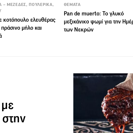
Α – ΜΕΖΕΔΕΣ, ΠΟΥΛΕΡΙΚΑ,
ΘΕΜΑΤΑ
Υ
Pan de muerto: Το γλυκό
ε κοτόπουλο ελευθέρας
μεξικάνικο ψωμί για την Ημέ
 πράσινο μήλο και
των Νεκρών
ά
 με
 στην