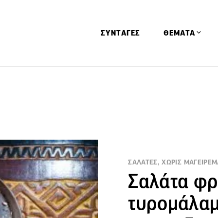
ΣΥΝΤΑΓΕΣ
ΘΕΜΑΤΑ
Απόψεις
Αφιερώματα
Ειδήσεις
Έρευνες
Οινοπνευματώ
Παιδί
ΣΑΛΑΤΕΣ, ΧΩΡΙΣ ΜΑΓΕΙΡΕΜ
Σαλάτα φρ
Υγεία & Διατρ
τυρομάλαμ