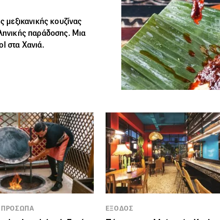
ής
μεξικανικής
κουζίνας
λληνικής παράδοσης. Μια
l στα Χανιά.
 ΠΡΟΣΩΠΑ
ΕΞΟΔΟΣ