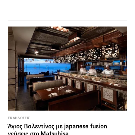
ΕΚΔΗΛΩΣΕΙΣ
Άγιος Βαλεντίνος με japanese fusion
γεύσεις στο Matsuhisa