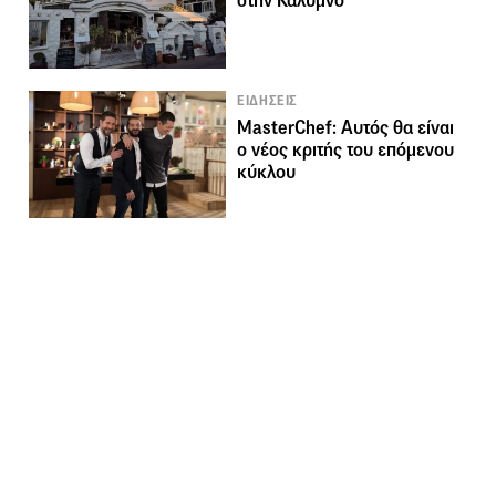
στην Κάλυμνο
ΕΙΔΗΣΕΙΣ
MasterChef: Αυτός θα είναι
ο νέος κριτής του επόμενου
κύκλου