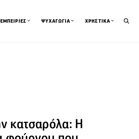
ΕΜΠΕΙΡΙΕΣ
ΨΥΧΑΓΩΓΙΑ
ΧΡΗΣΤΙΚΑ
Εκδηλώσεις
CineFood
Θερμιδομετρητής
Εστιατόρια
Lifestyle
Λεξικό Κουζίνας
ΣΥΝΤΑΓΕΣ
ΑΡΘΡΑ
Μαγαζιά
Viral Videos
Συμβουλές
Πρόσωπα
Βιβλία
Τα Φρέσκα Του Μήνα
δη
Προϊόντα
Διαγωνισμοί
Τεχνικές
Ταξίδια
Κουίζ
οφή
ην κατσαρόλα: Η
α φούρνου που