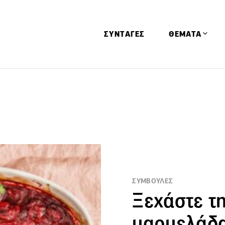
ΣΥΝΤΑΓΕΣ
ΘΕΜΑΤΑ
Απόψεις
Αφιερώματα
Ειδήσεις
Έρευνες
Οινοπνευματώ
Παιδί
ΣΥΜΒΟΥΛΕΣ
Υγεία & Διατρ
Ξεχάστε τ
μαρμελάδ