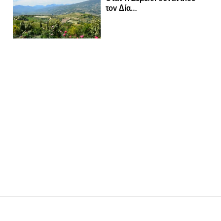
τον Δία…