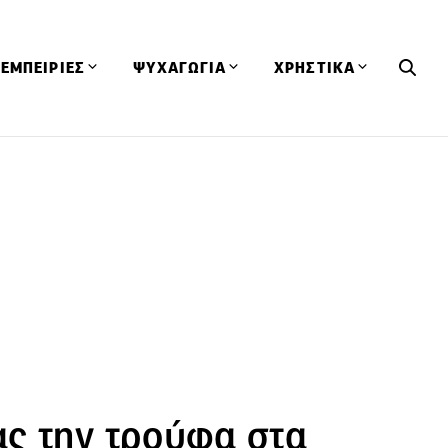
ΕΜΠΕΙΡΙΕΣ
ΨΥΧΑΓΩΓΙΑ
ΧΡΗΣΤΙΚΑ
Εκδηλώσεις
CineFood
Θερμιδομετρητής
Εστιατόρια
Lifestyle
Λεξικό Κουζίνας
ΣΥΝΤΑΓΕΣ
ΑΡΘΡΑ
Μαγαζιά
Viral Videos
Συμβουλές
Πρόσωπα
Βιβλία
Τα Φρέσκα Του Μήνα
δη
Προϊόντα
Διαγωνισμοί
Τεχνικές
Ταξίδια
Κουίζ
οφή
ς την τρούφα στα