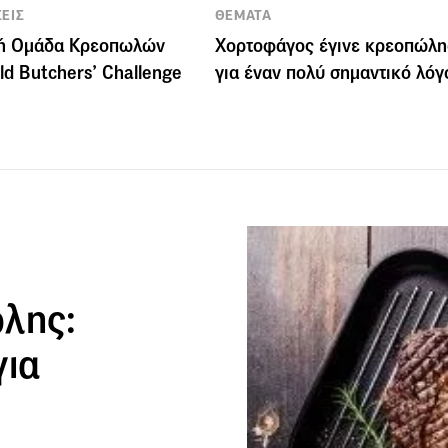
ΕΙΣ
ΘΕΜΑΤΑ
κή Ομάδα Κρεοπωλών
Χορτοφάγος έγινε κρεοπώλη
ld Butchers’ Challenge
για έναν πολύ σημαντικό λόγ
λης:
για