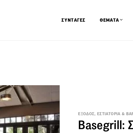
ΣΥΝΤΑΓΕΣ
ΘΕΜΑΤΑ
Απόψεις
Αφιερώματα
Ειδήσεις
Έρευνες
Οινοπνευματώ
Παιδί
Υγεία & Διατρ
ΕΞΟΔΟΣ, ΕΣΤΙΑΤΟΡΙΑ & BA
Basegrill: