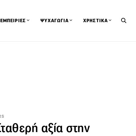
ΕΜΠΕΙΡΙΕΣ
ΨΥΧΑΓΩΓΙΑ
ΧΡΗΣΤΙΚΑ
Εκδηλώσεις
CineFood
Θερμιδομετρητής
Εστιατόρια
Lifestyle
Λεξικό Κουζίνας
ΣΥΝΤΑΓΕΣ
ΑΡΘΡΑ
Μαγαζιά
Viral Videos
Συμβουλές
Πρόσωπα
Βιβλία
Τα Φρέσκα Του Μήνα
δη
Προϊόντα
Διαγωνισμοί
Τεχνικές
Ταξίδια
Κουίζ
οφή
RS
 Σταθερή αξία στην