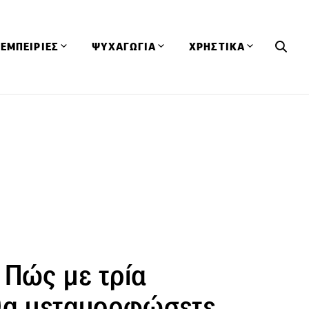
ΕΜΠΕΙΡΙΕΣ
ΨΥΧΑΓΩΓΙΑ
ΧΡΗΣΤΙΚΑ
Εκδηλώσεις
CineFood
Θερμιδομετρητής
Εστιατόρια
Lifestyle
Λεξικό Κουζίνας
ΣΥΝΤΑΓΕΣ
ΑΡΘΡΑ
Μαγαζιά
Viral Videos
Συμβουλές
Πρόσωπα
Βιβλία
Τα Φρέσκα Του Μήνα
δη
Προϊόντα
Διαγωνισμοί
Τεχνικές
Ταξίδια
Κουίζ
οφή
 Πώς με τρία
θα μεταμορφώσετε