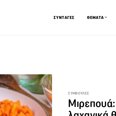
ΣΥΝΤΑΓΕΣ
ΘΕΜΑΤΑ
Απόψεις
Αφιερώματα
Ειδήσεις
Έρευνες
Οινοπνευματώ
Παιδί
ΣΥΜΒΟΥΛΕΣ
Υγεία & Διατρ
Μιρεπουά:
λαχανικά 