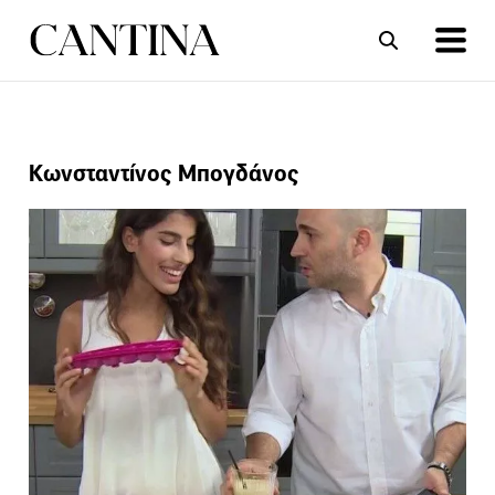
ΣΥΝΤΑΓΕΣ
ΑΡΘΡΑ
Κωνσταντίνος Μπογδάνος