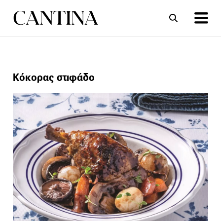
ΣΥΝΤΑΓΕΣ
ΑΡΘΡΑ
Κόκορας στιφάδο