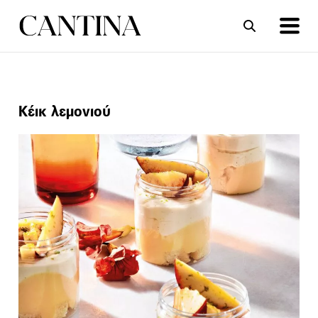
ΣΥΝΤΑΓΕΣ
ΑΡΘΡΑ
Κέικ λεμονιού