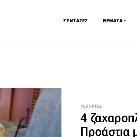
ΣΥΝΤΑΓΕΣ
ΘΕΜΑΤΑ
Απόψεις
Αφιερώματα
Ειδήσεις
Έρευνες
Οινοπνευματώ
Παιδί
ΡΕΠΟΡΤΑΖ
Υγεία & Διατρ
4 ζαχαροπ
Προάστια 