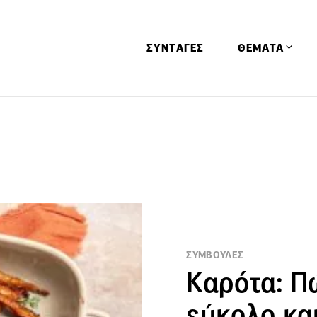
ΣΥΝΤΑΓΕΣ
ΘΕΜΑΤΑ
Απόψεις
Αφιερώματα
Ειδήσεις
Έρευνες
Οινοπνευματώ
Παιδί
ΣΥΜΒΟΥΛΕΣ
Υγεία & Διατρ
Καρότα: Πώ
εύκολο και