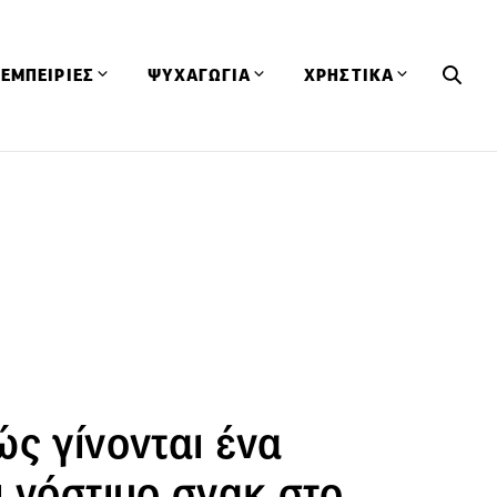
ΕΜΠΕΙΡΙΕΣ
ΨΥΧΑΓΩΓΙΑ
ΧΡΗΣΤΙΚΑ
Εκδηλώσεις
CineFood
Θερμιδομετρητής
Εστιατόρια
Lifestyle
Λεξικό Κουζίνας
ΣΥΝΤΑΓΕΣ
ΑΡΘΡΑ
Μαγαζιά
Viral Videos
Συμβουλές
Πρόσωπα
Βιβλία
Τα Φρέσκα Του Μήνα
δη
Προϊόντα
Διαγωνισμοί
Τεχνικές
Ταξίδια
Κουίζ
οφή
ς γίνονται ένα
 νόστιμο σνακ στο