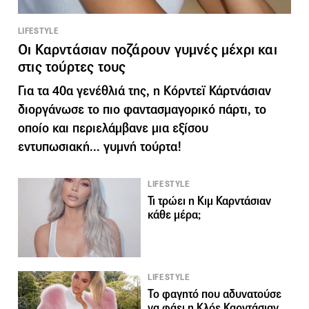
LIFESTYLE
Οι Καρντάσιαν ποζάρουν γυμνές μέχρι και
στις τούρτες τους
Για τα 40α γενέθλιά της, η Κόρντεϊ Κάρτνάσιαν
διοργάνωσε το πιο φαντασμαγορικό πάρτι, το
οποίο και περιελάμβανε μια εξίσου
εντυπωσιακή... γυμνή τούρτα!
LIFESTYLE
Τι τρώει η Κιμ Καρντάσιαν
κάθε μέρα;
LIFESTYLE
Το φαγητό που αδυνατούσε
να φάει η Κλόε Καρντάσιαν