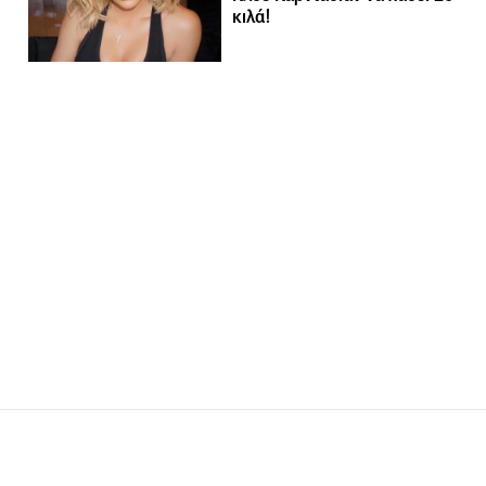
κιλά!