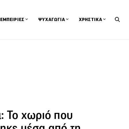
ΕΜΠΕΙΡΙΕΣ
ΨΥΧΑΓΩΓΙΑ
ΧΡΗΣΤΙΚΑ
Εκδηλώσεις
CineFood
Θερμιδομετρητής
Εστιατόρια
Lifestyle
Λεξικό Κουζίνας
ΣΥΝΤΑΓΕΣ
ΑΡΘΡΑ
Μαγαζιά
Viral Videos
Συμβουλές
Πρόσωπα
Βιβλία
Τα Φρέσκα Του Μήνα
δη
Προϊόντα
Διαγωνισμοί
Τεχνικές
Ταξίδια
Κουίζ
οφή
: Το χωριό που
ηκε μέσα από τη