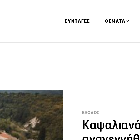
ΣΥΝΤΑΓΕΣ
ΘΕΜΑΤΑ
Απόψεις
Αφιερώματα
Ειδήσεις
Έρευνες
Οινοπνευματώ
Παιδί
ΕΞΟΔΟΣ
Υγεία & Διατρ
Καψαλιανά
αναγεννήθ