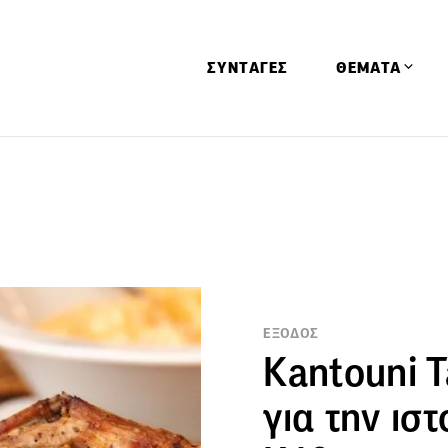
ΣΥΝΤΑΓΕΣ
ΘΕΜΑΤΑ
Απόψεις
Αφιερώματα
Ειδήσεις
Έρευνες
Οινοπνευματώ
Παιδί
ΕΞΟΔΟΣ
Kantouni T
Υγεία & Διατρ
για την ισ