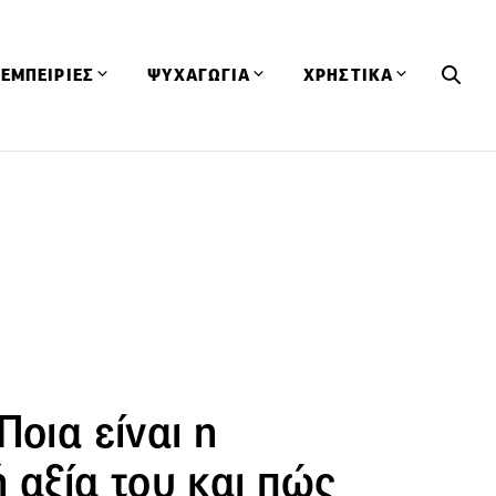
ΕΜΠΕΙΡΙΕΣ
ΨΥΧΑΓΩΓΙΑ
ΧΡΗΣΤΙΚΑ
Εκδηλώσεις
CineFood
Θερμιδομετρητής
Εστιατόρια
Lifestyle
Λεξικό Κουζίνας
ΣΥΝΤΑΓΕΣ
ΑΡΘΡΑ
Μαγαζιά
Viral Videos
Συμβουλές
Πρόσωπα
Βιβλία
Τα Φρέσκα Του Μήνα
δη
Προϊόντα
Διαγωνισμοί
Τεχνικές
Ταξίδια
Κουίζ
οφή
Ποια είναι η
 αξία του και πώς