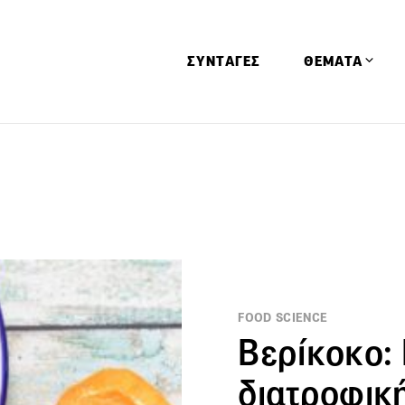
ΣΥΝΤΑΓΕΣ
ΘΕΜΑΤΑ
Απόψεις
Αφιερώματα
Ειδήσεις
Έρευνες
Οινοπνευματώ
Παιδί
FOOD SCIENCE
Υγεία & Διατρ
Βερίκοκο: 
διατροφική