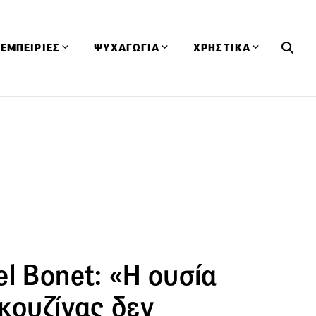
ΕΜΠΕΙΡΙΕΣ
ΨΥΧΑΓΩΓΙΑ
ΧΡΗΣΤΙΚΑ
Εκδηλώσεις
CineFood
Θερμιδομετρητής
Εστιατόρια
Lifestyle
Λεξικό Κουζίνας
ΣΥΝΤΑΓΕΣ
ΑΡΘΡΑ
Μαγαζιά
Viral Videos
Συμβουλές
Πρόσωπα
Βιβλία
Τα Φρέσκα Του Μήνα
δη
Προϊόντα
Διαγωνισμοί
Τεχνικές
Ταξίδια
Κουίζ
οφή
l Bonet: «Η ουσία
κουζίνας δεν