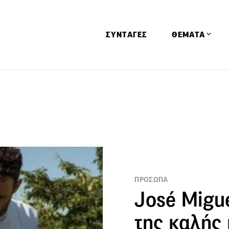
ΣΥΝΤΑΓΕΣ
ΘΕΜΑΤΑ
Απόψεις
Αφιερώματα
Ειδήσεις
Έρευνες
Οινοπνευματώ
Παιδί
ΠΡΟΣΩΠΑ
Υγεία & Διατρ
José Migue
της καλής 