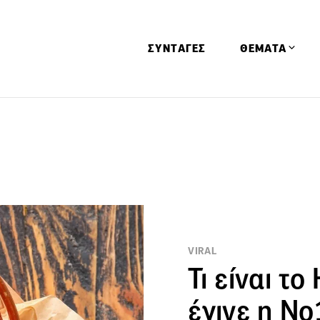
ΣΥΝΤΑΓΕΣ
ΘΕΜΑΤΑ
Απόψεις
Αφιερώματα
Ειδήσεις
Έρευνες
Οινοπνευματώ
Παιδί
VIRAL
Υγεία & Διατρ
Τι είναι το
έγινε η Ν