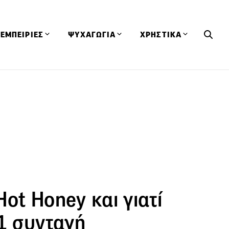
ΕΜΠΕΙΡΙΕΣ
ΨΥΧΑΓΩΓΙΑ
ΧΡΗΣΤΙΚΑ
Εκδηλώσεις
CineFood
Θερμιδομετρητής
Εστιατόρια
Lifestyle
Λεξικό Κουζίνας
ΣΥΝΤΑΓΕΣ
ΑΡΘΡΑ
Μαγαζιά
Viral Videos
Συμβουλές
Πρόσωπα
Βιβλία
Τα Φρέσκα Του Μήνα
δη
Προϊόντα
Διαγωνισμοί
Τεχνικές
Ταξίδια
Κουίζ
οφή
 Hot Honey και γιατί
ο1 συνταγή