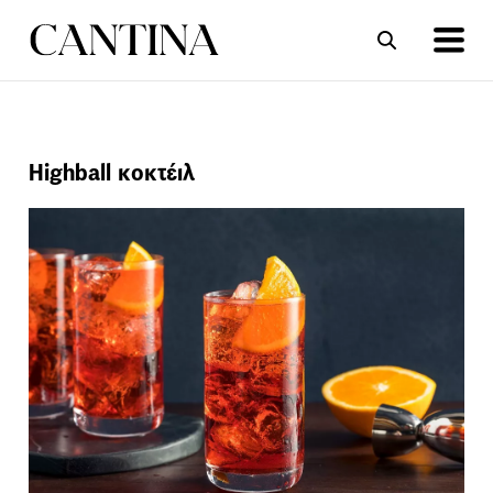
ΣΥΝΤΑΓΕΣ
ΑΡΘΡΑ
Highball κοκτέιλ