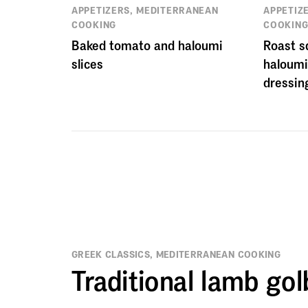
APPETIZERS, MEDITERRANEAN
APPETIZ
COOKING
COOKIN
Baked tomato and haloumi
Roast s
slices
haloumi
dressin
GREEK CLASSICS, MEDITERRANEAN COOKING
Traditional lamb gol