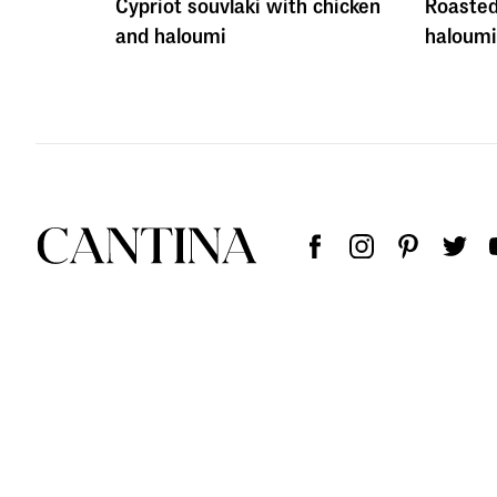
Cypriot souvlaki with chicken
Roaste
and haloumi
haloumi