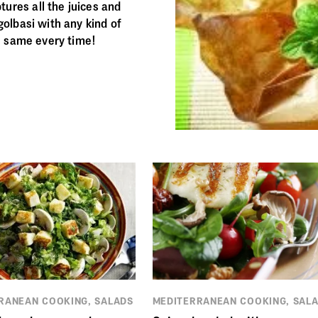
ures all the juices and
golbasi with any kind of
he same every time!
RANEAN COOKING, SALADS
MEDITERRANEAN COOKING, SAL