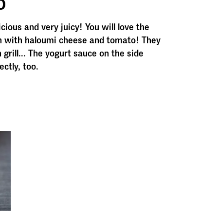
o
icious and very juicy! You will love the
n with haloumi cheese and tomato! They
 grill... The yogurt sauce on the side
ctly, too.