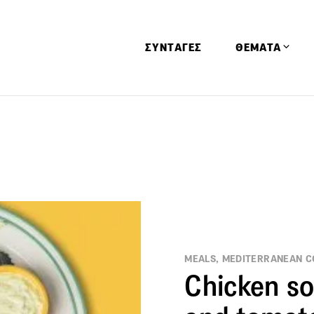
ΣΥΝΤΑΓΕΣ
ΘΕΜΑΤΑ
Απόψεις
Αφιερώματα
Ειδήσεις
Έρευνες
Οινοπνευματώ
Παιδί
Υγεία & Διατρ
MEALS, MEDITERRANEAN C
Chicken so