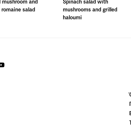
d mushroom and
Spinach salad with
 romaine salad
mushrooms and grilled
haloumi