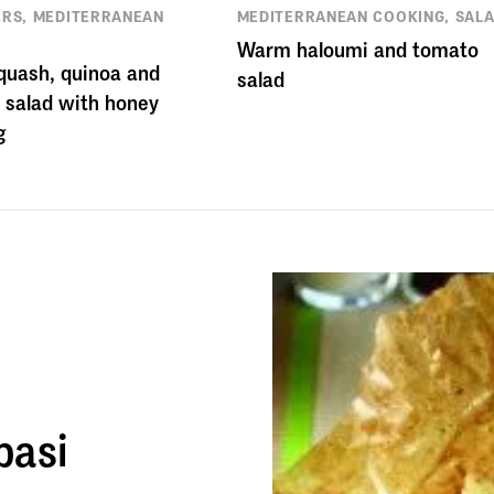
ERS, MEDITERRANEAN
MEDITERRANEAN COOKING, SAL
G
Warm haloumi and tomato
quash, quinoa and
salad
 salad with honey
g
basi