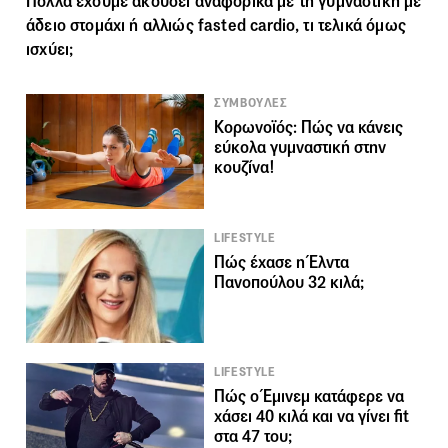
Πολλά έχουμε ακούσει αναφορικά με τη γυμναστική με
άδειο στομάχι ή αλλιώς fasted cardio, τι τελικά όμως
ισχύει;
ΣΥΜΒΟΥΛΕΣ
Κορωνοϊός: Πώς να κάνεις
εύκολα γυμναστική στην
κουζίνα!
LIFESTYLE
Πώς έχασε η Έλντα
Πανοπούλου 32 κιλά;
LIFESTYLE
Πώς ο Έμινεμ κατάφερε να
χάσει 40 κιλά και να γίνει fit
στα 47 του;