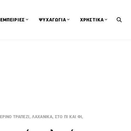
ΕΜΠΕΙΡΙΕΣ
ΨΥΧΑΓΩΓΙΑ
ΧΡΗΣΤΙΚΑ
Εκδηλώσεις
CineFood
Θερμιδομετρητής
Εστιατόρια
Lifestyle
Λεξικό Κουζίνας
ΣΥΝΤΑΓΕΣ
ΑΡΘΡΑ
Μαγαζιά
Viral Videos
Συμβουλές
Πρόσωπα
Βιβλία
Τα Φρέσκα Του Μήνα
δη
Προϊόντα
Διαγωνισμοί
Τεχνικές
Ταξίδια
Κουίζ
οφή
ΙΝΟ ΤΡΑΠΕΖΙ, ΛΑΧΑΝΙΚΑ, ΣΤΟ ΠΙ ΚΑΙ ΦΙ,