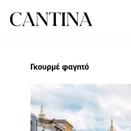
Γκουρμέ φαγητό