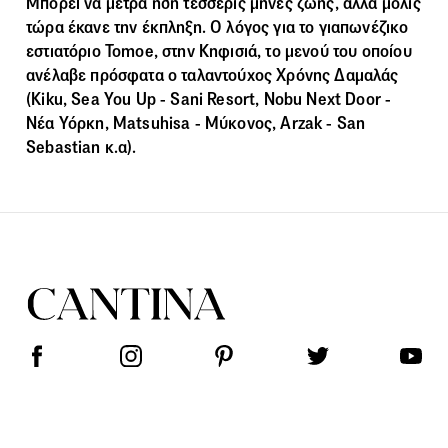
Μπορεί να μετρά ήδη τέσσερις μήνες ζωής, αλλά μόλις
τώρα έκανε την έκπληξη. Ο λόγος για το γιαπωνέζικο
εστιατόριο Tomoe, στην Κηφισιά, το μενού του οποίου
ανέλαβε πρόσφατα ο ταλαντούχος Χρόνης Δαμαλάς
(Kiku, Sea You Up - Sani Resort, Nobu Next Door -
Νέα Υόρκη, Matsuhisa - Μύκονος, Arzak - San
Sebastian κ.α).