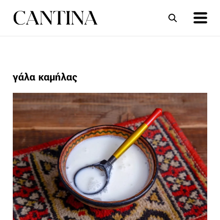
ΣΥΝΤΑΓΕΣ
ΑΡΘΡΑ
γάλα καμήλας