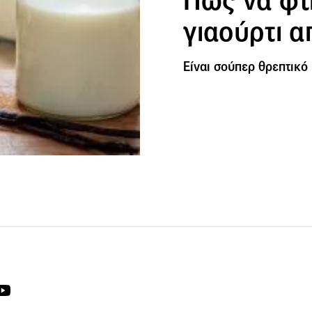
Πώς να φτι
γιαούρτι α
Eίναι σούπερ θρεπτικό