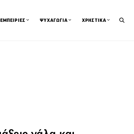
ΕΜΠΕΙΡΙΕΣ
ΨΥΧΑΓΩΓΙΑ
ΧΡΗΣΤΙΚΑ
Εκδηλώσεις
CineFood
Θερμιδομετρητής
Εστιατόρια
Lifestyle
Λεξικό Κουζίνας
ΣΥΝΤΑΓΕΣ
ΑΡΘΡΑ
Μαγαζιά
Viral Videos
Συμβουλές
Πρόσωπα
Βιβλία
Τα Φρέσκα Του Μήνα
δη
Προϊόντα
Διαγωνισμοί
Τεχνικές
Ταξίδια
Κουίζ
οφή