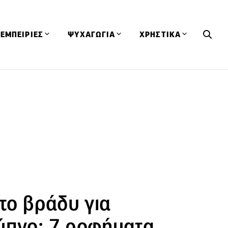
ΕΜΠΕΙΡΙΕΣ
ΨΥΧΑΓΩΓΙΑ
ΧΡΗΣΤΙΚΑ
Εκδηλώσεις
CineFood
Θερμιδομετρητής
Εστιατόρια
Lifestyle
Λεξικό Κουζίνας
ΣΥΝΤΑΓΕΣ
ΑΡΘΡΑ
Μαγαζιά
Viral Videos
Συμβουλές
Πρόσωπα
Βιβλία
Τα Φρέσκα Του Μήνα
δη
Προϊόντα
Διαγωνισμοί
Τεχνικές
Ταξίδια
Κουίζ
οφή
 το βράδυ για
ύπνο; 7 ροφήματα