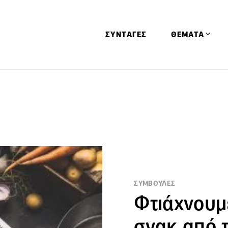
ΣΥΝΤΑΓΕΣ
ΘΕΜΑΤΑ
Απόψεις
Αφιερώματα
Ειδήσεις
Έρευνες
Οινοπνευματώ
Παιδί
ΣΥΜΒΟΥΛΕΣ
Υγεία & Διατρ
Φτιάχνουμ
σνακ από 