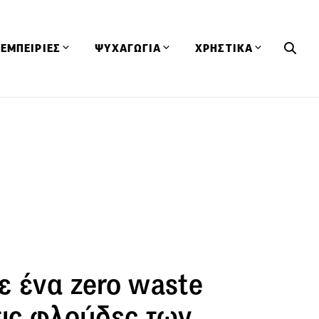
ΕΜΠΕΙΡΙΕΣ
ΨΥΧΑΓΩΓΙΑ
ΧΡΗΣΤΙΚΑ
Εκδηλώσεις
CineFood
Θερμιδομετρητής
Εστιατόρια
Lifestyle
Λεξικό Κουζίνας
ΣΥΝΤΑΓΕΣ
ΑΡΘΡΑ
Μαγαζιά
Viral Videos
Συμβουλές
Πρόσωπα
Βιβλία
Τα Φρέσκα Του Μήνα
δη
Προϊόντα
Διαγωνισμοί
Τεχνικές
Ταξίδια
Κουίζ
οφή
ε ένα zero waste
τις φλούδες των