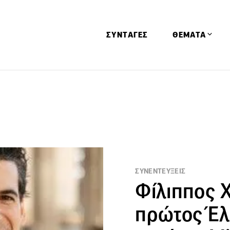
ΣΥΝΤΑΓΕΣ
ΘΕΜΑΤΑ
Απόψεις
Αφιερώματα
Ειδήσεις
Έρευνες
Οινοπνευματώ
Παιδί
ΣΥΝΕΝΤΕΥΞΕΙΣ
Φίλιππος 
Υγεία & Διατρ
πρώτος Έλ