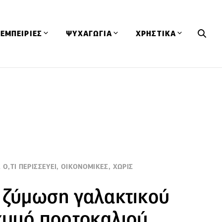
ΕΜΠΕΙΡΙΕΣ
ΨΥΧΑΓΩΓΙΑ
ΧΡΗΣΤΙΚΑ
Εκδηλώσεις
CineFood
Θερμιδομετρητής
Εστιατόρια
Lifestyle
Λεξικό Κουζίνας
ΣΥΝΤΑΓΕΣ
ΑΡΘΡΑ
Μαγαζιά
Viral Videos
Συμβουλές
Πρόσωπα
Βιβλία
Τα Φρέσκα Του Μήνα
δη
Προϊόντα
Διαγωνισμοί
Τεχνικές
Ταξίδια
Κουίζ
 Ο,ΤΙ ΠΕΡΙΣΣΕΥΕΙ, ΟΙΚΟΝΟΜΙΚΕΣ, ΧΩΡΙΣ
οφή
 ζύμωση γαλακτικού
 χυμό πορτοκαλιού