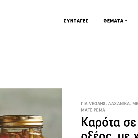
ΣΥΝΤΑΓΕΣ
ΘΕΜΑΤΑ
Απόψεις
Αφιερώματα
Ειδήσεις
Έρευνες
Οινοπνευματώ
Παιδί
ΓΙΑ VEGANS, ΛΑΧΑΝΙΚΑ, ΜΕ
ΜΑΓΕΙΡΕΜΑ
Υγεία & Διατρ
Καρότα σε
οξέος, με