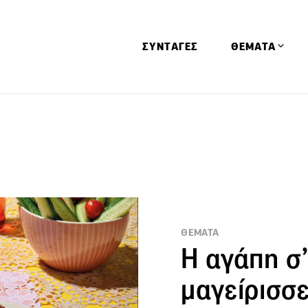
ΣΥΝΤΑΓΕΣ
ΘΕΜΑΤΑ
Απόψεις
Αφιερώματα
Ειδήσεις
Έρευνες
Οινοπνευματώ
Παιδί
ΘΕΜΑΤΑ
Η αγάπη σ’
Υγεία & Διατρ
μαγείρισσε