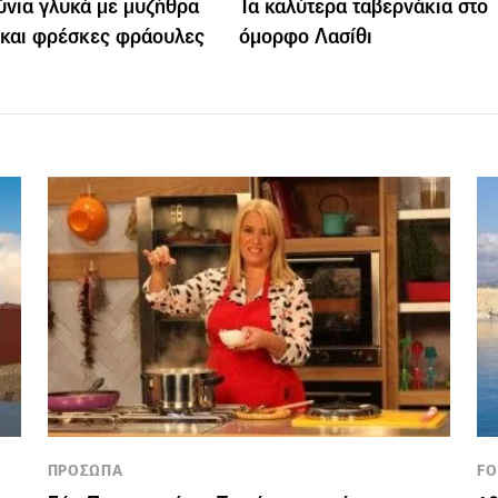
ύνια γλυκά με μυζήθρα
Τα καλύτερα ταβερνάκια στο
και φρέσκες φράουλες
όμορφο Λασίθι
ΠΡΟΣΩΠΑ
FO