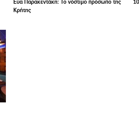
Εύα Παρακεντάκη: Το νόστιμο πρόσωπο της
10
Κρήτης