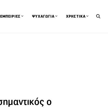
ΕΜΠΕΙΡΙΕΣ
ΨΥΧΑΓΩΓΙΑ
ΧΡΗΣΤΙΚΑ
Εκδηλώσεις
CineFood
Θερμιδομετρητής
Εστιατόρια
Lifestyle
Λεξικό Κουζίνας
ΣΥΝΤΑΓΕΣ
ΑΡΘΡΑ
Μαγαζιά
Viral Videos
Συμβουλές
Πρόσωπα
Βιβλία
Τα Φρέσκα Του Μήνα
δη
Προϊόντα
Διαγωνισμοί
Τεχνικές
Ταξίδια
Κουίζ
οφή
 σημαντικός ο