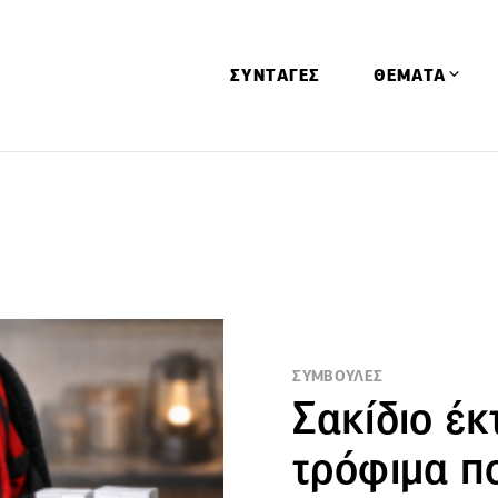
ΣΥΝΤΑΓΕΣ
ΘΕΜΑΤΑ
Απόψεις
Αφιερώματα
Ειδήσεις
Έρευνες
Οινοπνευματώ
Παιδί
ΣΥΜΒΟΥΛΕΣ
Σακίδιο έκ
Υγεία & Διατρ
τρόφιμα π