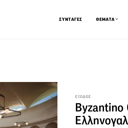
ΣΥΝΤΑΓΕΣ
ΘΕΜΑΤΑ
Απόψεις
Αφιερώματα
Ειδήσεις
Έρευνες
Οινοπνευματώ
Παιδί
ΕΞΟΔΟΣ
Byzantino 
Υγεία & Διατρ
Ελληνογαλ