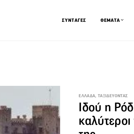
ΣΥΝΤΑΓΕΣ
ΘΕΜΑΤΑ
Απόψεις
Αφιερώματα
Ειδήσεις
Έρευνες
Οινοπνευματώ
ΕΛΛΑΔΑ, ΤΑΞΙΔΕΥΟΝΤΑΣ
Παιδί
Ιδού η Ρόδ
Υγεία & Διατρ
καλύτεροι 