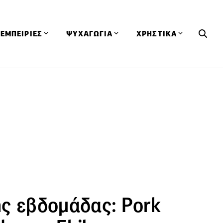
ΕΜΠΕΙΡΙΕΣ
ΨΥΧΑΓΩΓΙΑ
ΧΡΗΣΤΙΚΑ
Εκδηλώσεις
CineFood
Θερμιδομετρητής
Εστιατόρια
Lifestyle
Λεξικό Κουζίνας
ΣΥΝΤΑΓΕΣ
ΑΡΘΡΑ
Μαγαζιά
Viral Videos
Συμβουλές
Πρόσωπα
Βιβλία
Τα Φρέσκα Του Μήνα
δη
Προϊόντα
Διαγωνισμοί
Τεχνικές
Ταξίδια
Κουίζ
οφή
ης εβδομάδας: Pork