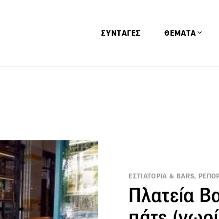
ΣΥΝΤΑΓΕΣ
ΘΕΜΑΤΑ
Απόψεις
Αφιερώματα
Ειδήσεις
Έρευνες
Οινοπνευματώ
Παιδί
ΕΣΤΙΑΤΟΡΙΑ & BARS, ΡΕΠΟ
Υγεία & Διατρ
Πλατεία Β
πάτε (νωρί