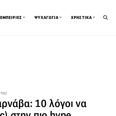
ΕΜΠΕΙΡΙΕΣ
ΨΥΧΑΓΩΓΙΑ
ΧΡΗΣΤΙΚΑ
Εκδηλώσεις
CineFood
Θερμιδομετρητής
Εστιατόρια
Lifestyle
Λεξικό Κουζίνας
ΣΥΝΤΑΓΕΣ
ΑΡΘΡΑ
Μαγαζιά
Viral Videos
Συμβουλές
Πρόσωπα
Βιβλία
Τα Φρέσκα Του Μήνα
δη
Προϊόντα
Διαγωνισμοί
Τεχνικές
Ταξίδια
Κουίζ
ΡΤΑΖ
οφή
αρνάβα: 10 λόγοι να
ς) στην πιο hype