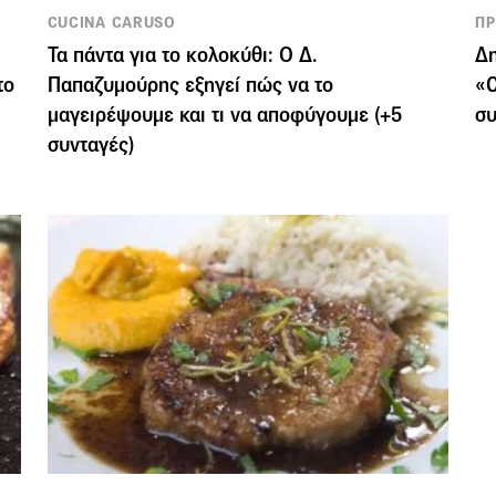
CUCINA CARUSO
ΠΡ
Τα πάντα για το κολοκύθι: Ο Δ.
Δη
το
Παπαζυμούρης εξηγεί πώς να το
«C
μαγειρέψουμε και τι να αποφύγουμε (+5
συ
συνταγές)