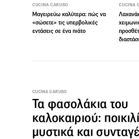
CUCINA CARUSO
CUCINA 
Μαγειρεύω καλύτερα: πώς να
Λαχανάκ
«σώσετε» τις υπερβολικές
χειμωνι
εντάσεις σε ένα πιάτο
προσθέτ
διαστάσ
CUCINA CARUSO
Τα φασολάκια του
καλοκαιριού: ποικιλί
μυστικά και συνταγ