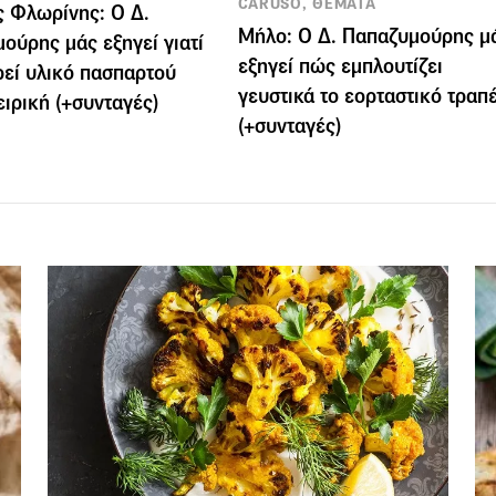
CARUSO, ΘΕΜΑΤΑ
ς Φλωρίνης: Ο Δ.
Μήλο: Ο Δ. Παπαζυμούρης μ
ούρης μάς εξηγεί γιατί
εξηγεί πώς εμπλουτίζει
ρεί υλικό πασπαρτού
γευστικά το εορταστικό τραπέ
ειρική (+συνταγές)
(+συνταγές)