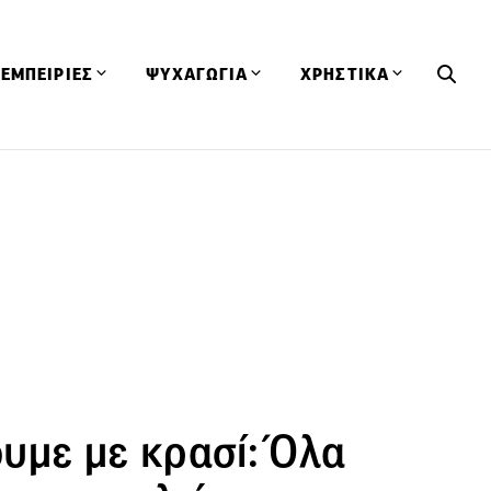
ΕΜΠΕΙΡΙΕΣ
ΨΥΧΑΓΩΓΙΑ
ΧΡΗΣΤΙΚΑ
Εκδηλώσεις
CineFood
Θερμιδομετρητής
Εστιατόρια
Lifestyle
Λεξικό Κουζίνας
ΣΥΝΤΑΓΕΣ
ΑΡΘΡΑ
Μαγαζιά
Viral Videos
Συμβουλές
Πρόσωπα
Βιβλία
Τα Φρέσκα Του Μήνα
δη
Προϊόντα
Διαγωνισμοί
Τεχνικές
Ταξίδια
Κουίζ
οφή
υμε με κρασί: Όλα