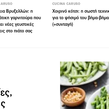
CARUSO
CUCINA CARUSO
ια Βρυξελλών: η
Χοιρινό κότσι: η σωστή τεχνι
άτικη γαρνιτούρα που
για το ψήσιμό του βήμα-βήμα
ει νέες γευστικές
(+συνταγή)
εις στο πιάτο σας
ες,
ές