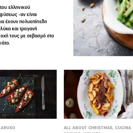
 του ελληνικού
φύσεως -αν είναι
λια έχουν πολυεπίπεδη
γλύκα και τραγανή
ποχή τους με σεβασμό στο
ιάτο.
CARUSO
ALL ABOUT CHRISTMAS, CUCINA