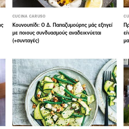
CUCINA CARUSO
CU
ης
Κουνουπίδι: Ο Δ. Παπαζυμούρης μάς εξηγεί
Πρ
με ποιους συνδυασμούς αναδεικνύεται
εί
(+συνταγές)
μα