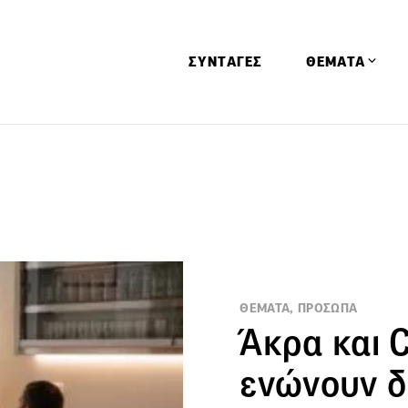
ΣΥΝΤΑΓΕΣ
ΘΕΜΑΤΑ
Απόψεις
Αφιερώματα
Ειδήσεις
Έρευνες
Οινοπνευματώ
Παιδί
ΘΕΜΑΤΑ, ΠΡΟΣΩΠΑ
Άκρα και 
Υγεία & Διατρ
ενώνουν δ