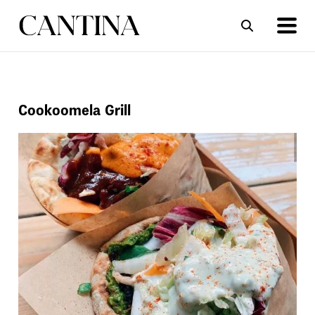
ΣΥΝΤΑΓΕΣ
ΑΡΘΡΑ
Cookoomela Grill