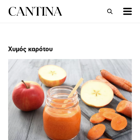
ΣΥΝΤΑΓΕΣ
ΑΡΘΡΑ
Χυμός καρότου