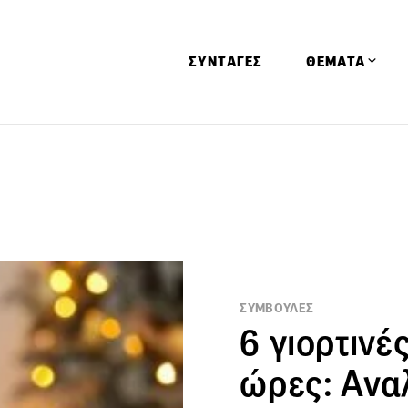
ΣΥΝΤΑΓΕΣ
ΘΕΜΑΤΑ
Απόψεις
Αφιερώματα
Ειδήσεις
Έρευνες
Οινοπνευματώ
Παιδί
ΣΥΜΒΟΥΛΕΣ
6 γιορτινέ
Υγεία & Διατρ
ώρες: Ανα