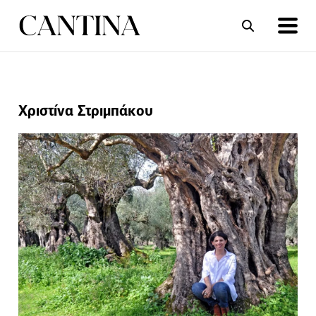
ΣΥΝΤΑΓΕΣ
ΑΡΘΡΑ
Χριστίνα Στριμπάκου