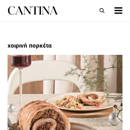
ΣΥΝΤΑΓΕΣ
ΑΡΘΡΑ
χοιρινή πορκέτα