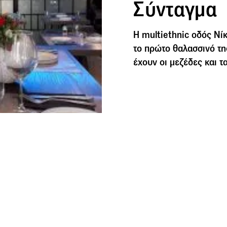
Σύνταγμα
Η multiethnic οδός Νί
το πρώτο θαλασσινό τη
έχουν οι μεζέδες και τ