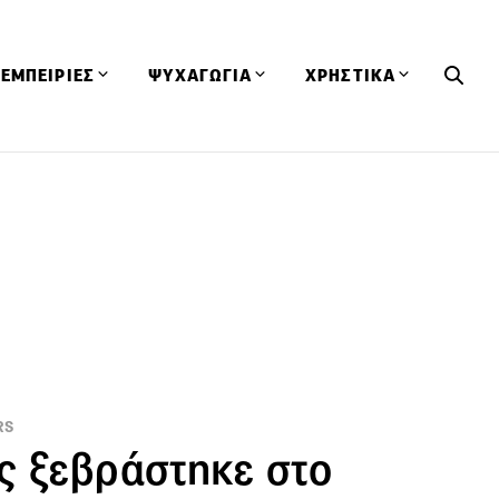
ΕΜΠΕΙΡΙΕΣ
ΨΥΧΑΓΩΓΙΑ
ΧΡΗΣΤΙΚΑ
Εκδηλώσεις
CineFood
Θερμιδομετρητής
Εστιατόρια
Lifestyle
Λεξικό Κουζίνας
ΣΥΝΤΑΓΕΣ
ΑΡΘΡΑ
Μαγαζιά
Viral Videos
Συμβουλές
Πρόσωπα
Βιβλία
Τα Φρέσκα Του Μήνα
δη
Προϊόντα
Διαγωνισμοί
Τεχνικές
Ταξίδια
Κουίζ
οφή
RS
ς ξεβράστηκε στο